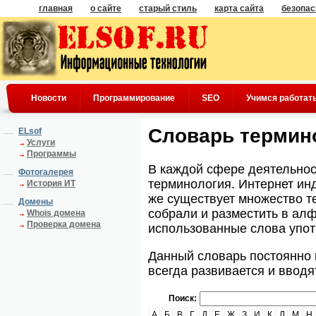
главная
о сайте
старый стиль
карта сайта
безопас
Новости
Программирование
SEO
Учимся работат
Словарь термин
ELsof
Услуги
Программы
В каждой сфере деятельнос
Фотогалерея
терминология. Интернет инд
История ИТ
же существует множество т
Домены
собрали и разместить в ал
Whois домена
Проверка домена
использованные слова упот
Данный словарь постоянно 
всегда развивается и ввод
Поиск:
А
Б
В
Г
Д
Е
Ж
З
И
К
Л
М
Н