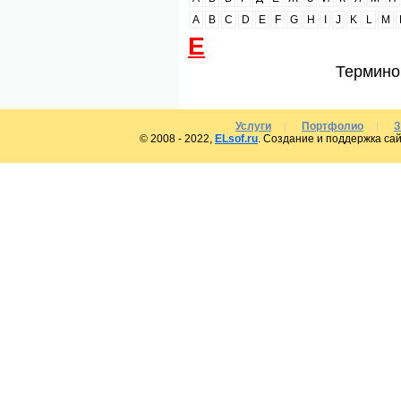
A
B
C
D
E
F
G
H
I
J
K
L
M
Е
Термино
Услуги
Портфолио
З
|
|
© 2008 - 2022,
ELsof.ru
. Создание и поддержка сай