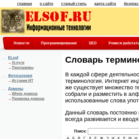
главная
о сайте
старый стиль
карта сайта
безопас
Новости
Программирование
SEO
Учимся работат
Словарь термин
ELsof
Услуги
Программы
В каждой сфере деятельнос
Фотогалерея
терминология. Интернет инд
История ИТ
же существует множество т
Домены
собрали и разместить в ал
Whois домена
Проверка домена
использованные слова упот
Данный словарь постоянно 
всегда развивается и ввод
Поиск:
А
Б
В
Г
Д
Е
Ж
З
И
К
Л
М
Н