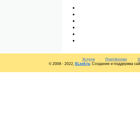
Услуги
Портфолио
З
|
|
© 2008 - 2022,
ELsof.ru
. Создание и поддержка сай