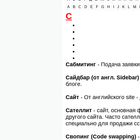
A
B
C
D
E
F
G
H
I
J
K
L
M
С
Сабмитинг
- Подача заявки
Сайдбар (от англ. Sidebar)
блоге.
Сайт
- От английского site -
Сателлит
- сайт, основная
другого сайта. Часто сател
специально для продажи сс
Свопинг (Code swapping)
-