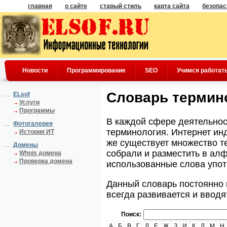
главная
о сайте
старый стиль
карта сайта
безопас
Новости
Программирование
SEO
Учимся работат
Словарь термин
ELsof
Услуги
Программы
В каждой сфере деятельнос
Фотогалерея
терминология. Интернет инд
История ИТ
же существует множество т
Домены
собрали и разместить в ал
Whois домена
Проверка домена
использованные слова упот
Данный словарь постоянно 
всегда развивается и ввод
Поиск:
А
Б
В
Г
Д
Е
Ж
З
И
К
Л
М
Н