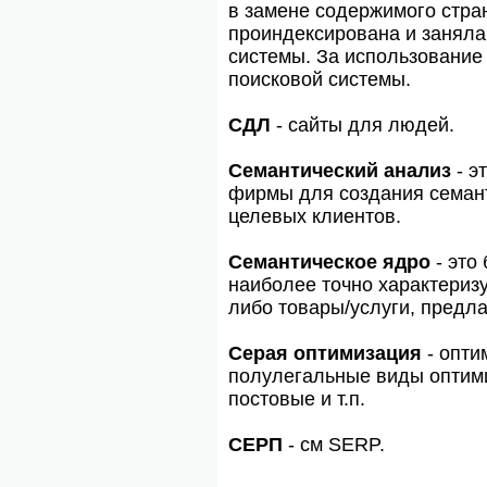
в замене содержимого стран
проиндексирована и заняла
системы. За использование 
поисковой системы.
СДЛ
- сайты для людей.
Семантический анализ
- э
фирмы для создания семант
целевых клиентов.
Семантическое ядро
- это
наиболее точно характериз
либо товары/услуги, предл
Серая оптимизация
- опти
полулегальные виды оптимиз
постовые и т.п.
СЕРП
- см SERP.